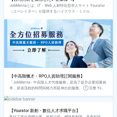
JobMentaとは、IT・Web 人材特化型求人サイト Yourator
（ユーレイター）が提供するハイクラス・ミドル...
【中高階獵才・RPO人資助理訂閱服務】
「JobMenta - 中高階人才代徵服務」是為了提升企業招募效
率，節省流程的時間與精力而延伸出的服務。 ① 完整 Yo...
【Yourator 新創・數位人才求職平台】
集結了來自跨國企業、科技公司、網路新創等，具有科技