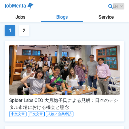
Jobs
Blogs
Service
1
2
Spider Labs CEO 大月聡子氏による見解：日本のデジ
タル市場における機会と懸念
中文文章
日文文章
人物／企業專訪