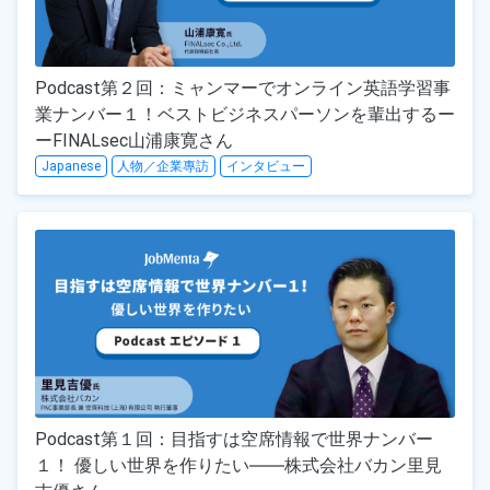
Podcast第２回：ミャンマーでオンライン英語学習事
業ナンバー１！ベストビジネスパーソンを輩出するー
ーFINALsec山浦康寛さん
Japanese
人物／企業專訪
インタビュー
Podcast第１回：目指すは空席情報で世界ナンバー
１！ 優しい世界を作りたい――株式会社バカン里見