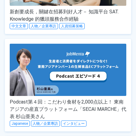
新創要成長，關鍵在招募到好人才－ 知識平台 SAT.
Knowledge 的獵頭服務合作經驗
中文文章
人物／企業專訪
人資招募策略
Podcast第４回：こだわり食材を2,000点以上！ 東南
アジアの産直プラットフォーム「SECAI MARCHE」代
表 杉山亜美さん
Japanese
人物／企業專訪
インタビュー