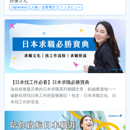
吉優さん
Japanese
人物／企業專訪
インタビュー
【日本找工作必看】日本求職必勝寶典
為你統整最完整的日本求職系列相關文章，鉅細靡遺地一一
破解你尋找日商工作的疑難雜症！包含：日本求職文化、日
本找工作的管道、...