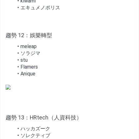
kiwami
エキュメノポリス
趨
勢 12：娛樂轉型
meleap
ソラジマ
stu
Flamers
Anique
趨
勢 13：HRtech（人資科技）
ハッカズーク
ソレクティブ