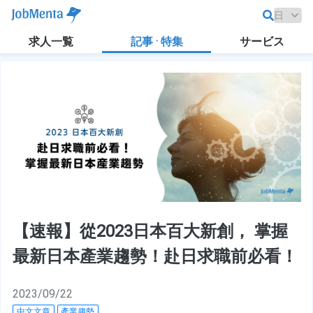
求人一覧
記事 · 特集
サービス
【速報】從2023日本百大新創， 掌握
最新日本產業趨勢！赴日求職前必看！
2023/09/22
中文文章
產業趨勢