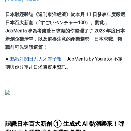
日本財經雜誌《週刊東洋經濟》於本月 11 日發表年度嚴選
日本百大新創（｢すごいベンチャー100）。對此，
JobMenta 專為考慮赴日求職的你整理了了 2023 年度日本
新創企業清單，以及值得注意的產業趨勢。日本求職、轉
職前可先速讀這篇！
➤ 
點我訂閱日系人才電子報
，JobMenta by Yourator 不定
期與你分享赴日求職實用資訊。
認
識日本百大新創 ① 生成式 AI 熱潮襲來！哪