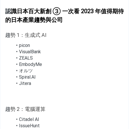
認
識日本百大新創 ③ 一次看 2023 年值得期待
的日本產業趨勢與公司
趨
勢 1：生成式 AI
picon
VisualBank
ZEALS
EmbodyMe
オルツ
Spiral.AI
Jitera
趨
勢 2：電腦運算
Citadel AI
IssueHunt