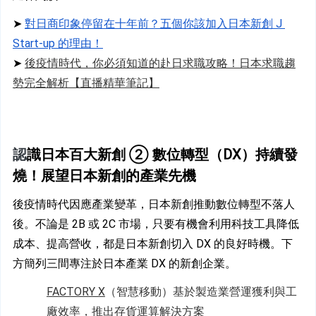
➤ 
對日商印象停留在十年前？五個你該加入日本新創 J 
Start-up 的理由！
➤ 
後疫情時代，你必須知道的赴日求職攻略！日本求職趨
勢完全解析【直播精華筆記】
認
識日本百大新創 ② 數位轉型（DX）持續發
燒！展望日本新創的產業先機
後疫情時代因應產業變革，日本新創推動數位轉型不落人
後。不論是 2B 或 2C 市場，只要有機會利用科技工具降低
成本、提高營收，都是日本新創切入 DX 的良好時機。下
方簡列三間專注於日本產業 DX 的新創企業。
FACTORY X
（智慧移動）基於製造業營運獲利與工
廠效率，推出存貨運算解決方案