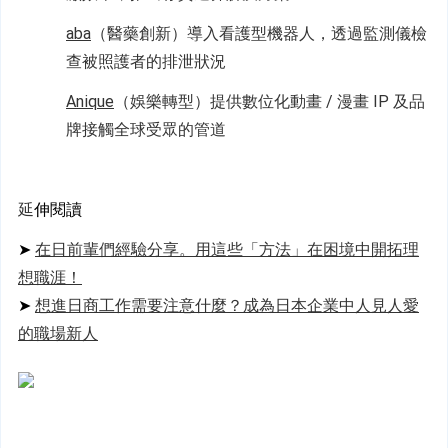
aba
（醫藥創新）導入看護型機器人，透過監測儀檢
查被照護者的排泄狀況
Anique
（娛樂轉型）提供數位化動畫 / 漫畫 IP 及品
牌接觸全球受眾的管道
延
伸閱讀
➤ 
在日前輩們經驗分享。用這些「方法」在困境中開拓理
想職涯！
➤ 
想進日商工作需要注意什麼？成為日本企業中人見人愛
的職場新人