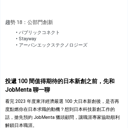
趨
勢 18：公部門創新
パブリックコネクト
Stayway
アーバンエックステクノロジーズ
投遞 100 間值得期待的日本新創之前，先和 
JobMenta 聊一聊
看完 2023 年度東洋經濟嚴選 100 大日本新創後，是否再
度點燃你在日本求職的動機？想到日本科技新創工作的
話，搶先預約 JobMenta 獵頭顧問，讓職涯專家協助順利
解鎖日本職涯。