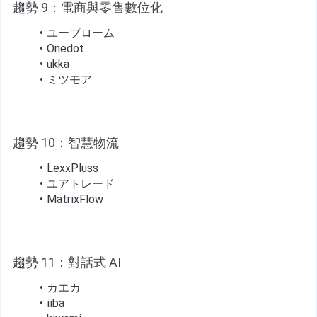
趨
勢 9：電商與零售數位化
ユーブローム
Onedot
ukka
ミツモア
趨
勢 10：智慧物流
LexxPluss
ユアトレード
MatrixFlow
趨
勢 11：對話式 AI
カエカ
iiba