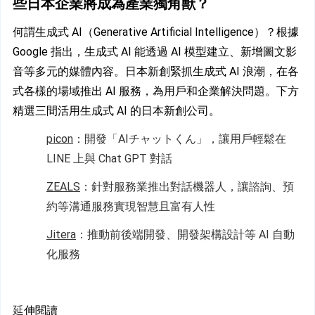
些日本企業將成為產業獨角獸？
何謂生成式 AI（Generative Artificial Intelligence）？根據 
Google 指出，生成式 AI 能透過 AI 模型建立、新增圖文影
音等多元的媒體內容。日本新創緊抓生成式 AI 浪潮，在各
式各樣的場域推出 AI 服務，為用戶和企業解決問題。下方
精選三間活用生成式 AI 的日本新創公司。
picon
：開發「AIチャットくん」，讓用戶輕鬆在 
LINE 上與 Chat GPT 對話
ZEALS
：針對服務業推出對話機器人，讓諮詢、預
約等溝通服務實現智慧且富有人性
Jitera
：推動前後端開發、開發架構設計等 AI 自動
化服務
延
伸閱讀