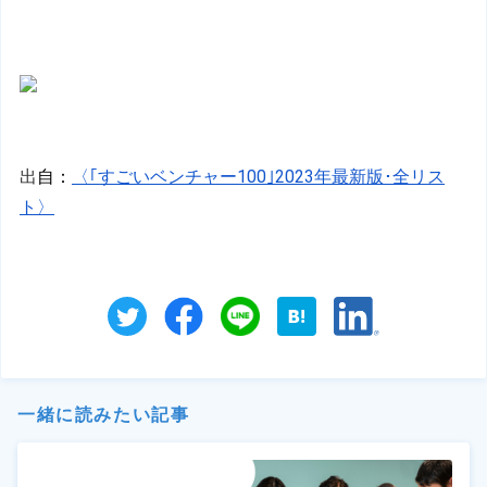
出
自：
〈｢すごいベンチャー100｣2023年最新版･全リス
ト〉
一緒に読みたい記事