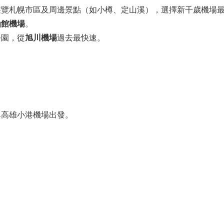
遊覽札幌市區及周邊景點（如小樽、定山溪），選擇新千歲機場
函館機場
。
公園，從
旭川機場
過去最快速。
與高雄小港機場出發。