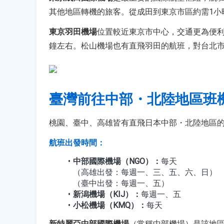
其他地區轉機的旅客。從成田到東京市區約需1小
東京羽田機場
位置較近東京市中心，交通更為便利
鐘左右。松山機場也有直飛羽田的航班，對台北
臺灣前往中部・北陸地區班
桃園、臺中、高雄皆有直飛日本中部・北陸地區
航班出發時間：
中部國際機場（NGO）：
每天
（高雄出發：每週一、三、五、六、日）
（臺中出發：每週一、五）
新潟機場（KIJ）：
每週一、五
小松機場（KMQ）：
每天
新特麗亞中部國際機場
（常稱中部機場）是該地