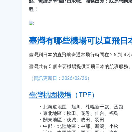
點。無論是準備赴日求職、商務出差；或是想到
程！
臺灣有哪些機場可以直飛日
臺灣
到日本的直飛航班通常飛行時間在 2.5 到 4
臺灣共有 5 個主要機場提供直飛日本的航班服
（資訊更新日：2026/02/26）
臺灣桃園機場
（TPE）
北海道地區：旭川、札幌新千歲、函館
東北地區：秋田、花卷、仙台、福島
關東地區：茨城、成田、羽田
中部・北陸地區：
中部
、新潟、小松