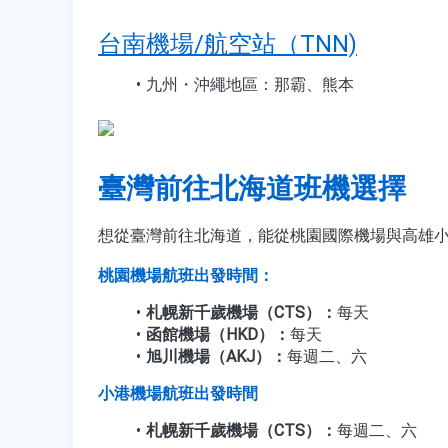
台南機場/航空站（TNN)
九州・沖繩地區：那霸、熊本
臺灣前往北海道班機選擇
想從臺灣前往北海道，能從桃園國際機場與高雄
桃園機場航班出發時間：
札幌新千歲機場（CTS）：
每天
函館機場（HKD）：
每天
旭川機場（AKJ）：
每週二、六
小港機場航班出發時間
札幌新千歲機場（CTS）：
每週二、六