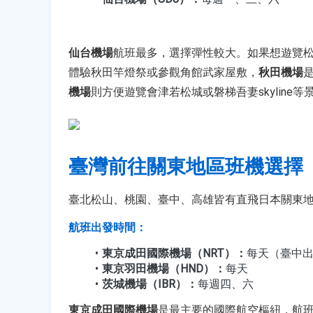
仙台機場
航班最多，選擇彈性較大。如果想遊覽
體驗秋田竿燈祭或參觀角館武家屋敷，
秋田機場
機場
則方便遊覽會津若松城或磐梯吾妻skyline等
臺灣前往關東地區班機選擇
臺北松山、桃園、臺中、高雄皆有直飛日本關東
航班出發時間：
東京成田國際機場（NRT）：
每天（臺中出發
東京羽田機場（HND）：
每天
茨城機場（IBR）：
每週四、六
東京成田國際機場
是最主要的國際航空樞紐，航