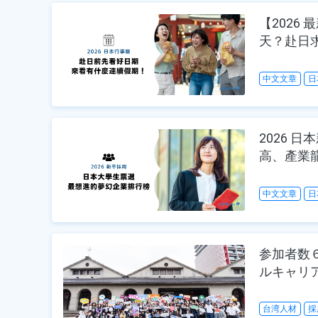
【2026
天？赴日
中文文章
日
2026 
高、產業
中文文章
日
参加者数６
ルキャリ
台湾人材
採