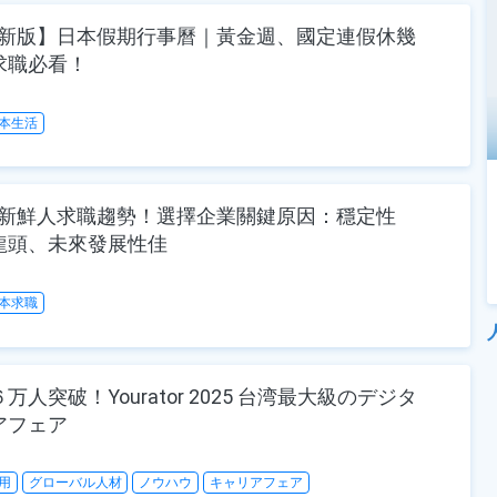
 最新版】日本假期行事曆｜黃金週、國定連假休幾
求職必看！
本生活
日本新鮮人求職趨勢！選擇企業關鍵原因：穩定性
龍頭、未來發展性佳
本求職
万人突破！Yourator 2025 台湾最大級のデジタ
アフェア
用
グローバル人材
ノウハウ
キャリアフェア