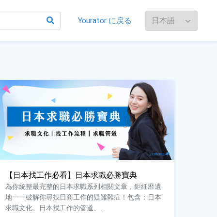
Yourator に戻る
【日本找工作必看】日本求職必勝寶典
為你統整最完整的日本求職系列相關文章，鉅細靡遺
地一一破解你尋找日商工作的疑難雜症！包含：日本
求職文化、日本找工作的管道、...