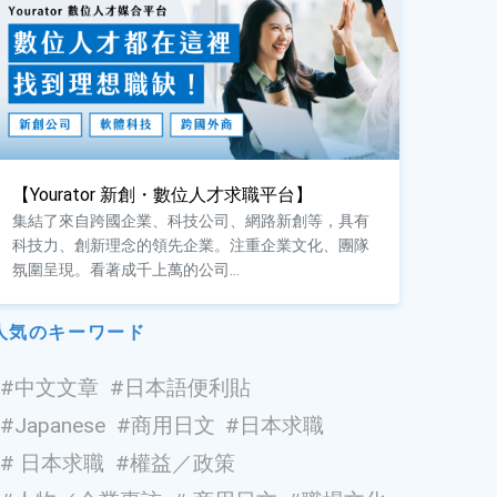
【Yourator 新創・數位人才求職平台】
集結了來自跨國企業、科技公司、網路新創等，具有
科技力、創新理念的領先企業。注重企業文化、團隊
氛圍呈現。看著成千上萬的公司...
人気のキーワード
#
中文文章
#
日本語便利貼
#
Japanese
#
商用日文
#
日本求職
#
日本求職
#
權益／政策