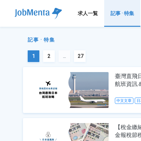
求人一覧
記事 · 特集
記事 · 特集
1
2
...
27
臺灣直飛日本
航班資訊
中文文章
日
【稅金繳
金報稅節