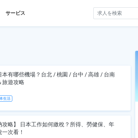
サービス
有哪些機場？台北 / 桃園 / 台中 / 高雄 / 台南
＆旅遊攻略
本生活
納攻略】 日本工作如何繳稅？所得、勞健保、年
稅一次看！