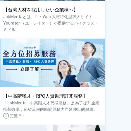
【台湾人材を採用したい企業様へ】
JobMentaとは、IT・Web 人材特化型求人サイト
Yourator （ユーレイター）が提供するハイクラス・
ミドル...
【中高階獵才・RPO人資助理訂閱服務】
「JobMenta - 中高階人才代徵服務」是為了提升企業
招募效率，節省流程的時間與精力而延伸出的服務。
① 完整 Yo...