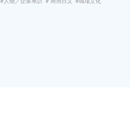
#
人物／企業專訪
#
商用日文
#
職場文化
サービス
contact@yourator.co