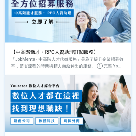
【中高階獵才・RPO人資助理訂閱服務】
「JobMenta - 中高階人才代徵服務」是為了提升企業招募效
率，節省流程的時間與精力而延伸出的服務。 ① 完整 Yo...