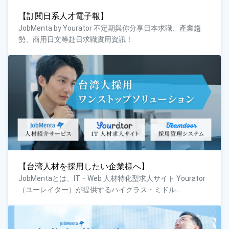
【訂閱日系人才電子報】
JobMenta by Yourator 不定期與你分享日本求職、產業趨
勢、商用日文等赴日求職實用資訊！
【台湾人材を採用したい企業様へ】
JobMentaとは、IT・Web 人材特化型求人サイト Yourator
（ユーレイター）が提供するハイクラス・ミドル...