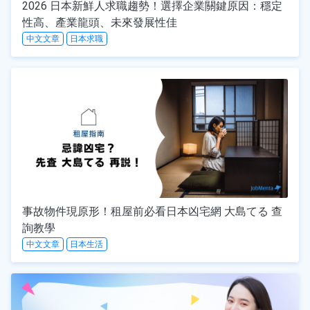
2026 日本新鮮人求職趨勢！選擇企業關鍵原因：穩定
性高、產業龍頭、未來發展性佳
中文文章
日本求職
事故物件現原形！租屋前必看日本凶宅網 大島てる 查
詢教學
中文文章
日本生活