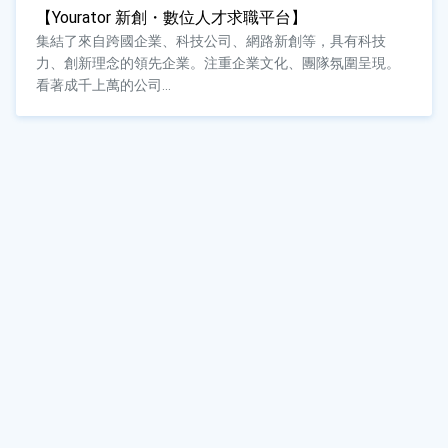
【Yourator 新創・數位人才求職平台】
集結了來自跨國企業、科技公司、網路新創等，具有科技
力、創新理念的領先企業。注重企業文化、團隊氛圍呈現。
看著成千上萬的公司...