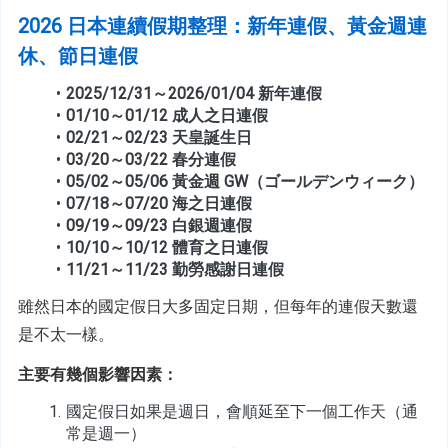
2026 日本連續假期整理：新年連假、黃金週連
休、節日連假
2025/12/31～2026/01/04 新年連假
01/10～01/12 成人之日連假
02/21～02/23 
天皇誕生日
03/20～03/22 春分連假
05/02～05/06 黃金週 GW（ゴールデンウィーク）
07/18～07/20 海之日連假
09/19～09/23 白銀週連假
10/10～10/12 體育之日連假
11/21～11/23 
勤勞感謝日連假
雖然日本的國定假日大多固定日期，但每年的連假天數還
是不太一樣。
主要有幾個影響因素：
國定假日如果是週日，會順延至下一個工作天（通
常是週一）