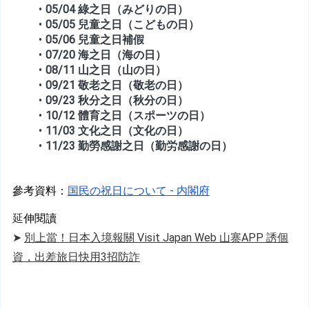
05/04 綠之日（みどりの日）
05/05 兒童之日（こどもの日）
05/06 兒童之日補假
07/20 海之日（海の日）
08/11 山之日（山の日）
09/21 敬老之日（敬老の日）
09/23 秋分之日（秋分の日）
10/12 體育之日（スポーツの日）
11/03 文化之日（文化の日）
11/23 勤勞感謝之日（勤労感謝の日）
參考資料：
国民の祝日について - 内閣府
延
伸閱讀
➤ 
別上當！日本入境報關 Visit Japan Web 山寨APP 誘個
資，出差旅日快用3招防詐