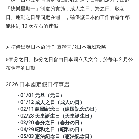
「快樂星期一」制度的實施，成人之日、海之日、敬老
日、運動之日等固定在週一，
確保讓日本的工作者每年都
能休到 10 次左右的連假。
➤ 準備出發日本旅行？ 
臺灣直飛日本航班攻略
※春分之日、秋分之日會由日本國立天文台，於每年 2 月公
布明年的日期。
2026 日本國定假日行事曆
01
/01 元旦（元日）
01/12 成人之日（成人の日）
02/11 建國紀念日（建国記念の日）
02/23 天皇誕生日（天皇誕生日）
03/20 春分之日（春分の日）
04/29 昭和之日（昭和の日）
05/03 憲法紀念日（憲法記念日）