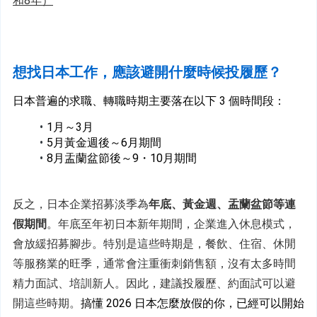
和8年）
想
找日本工作，應該避開什麼時候投履歷？
日本普遍的求職、轉職時期主要落在以下 3 個時間段：
1月～3月
5月黃金週後～6月期間
8月盂蘭盆節後～9・10月期間
反之，日本企業招募淡季為
年底、黃金週、盂蘭盆節等連
假期間
。年底至年初日本新年期間，企業進入休息模式，
會放緩招募腳步。特別是這些時期是，餐飲、住宿、休閒
等服務業的旺季，通常會注重衝刺銷售額，沒有太多時間
精力面試、培訓新人。因此，建議投履歷、約面試可以避
開這些時期。
搞懂 2026 日本怎麼放假的你，已經可以開始