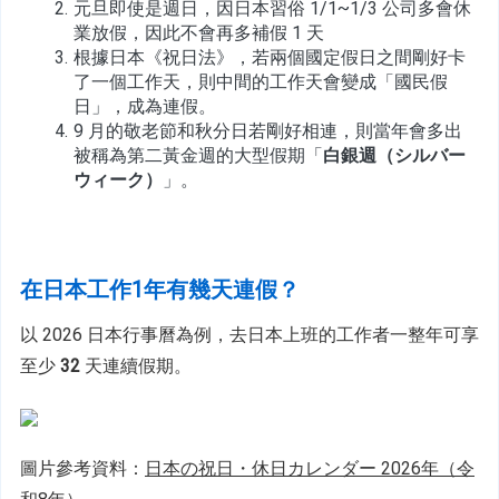
元旦即使是週日，因日本習俗 1/1~1/3 公司多會休
業放假，因此不會再多補假 1 天
根據日本《祝日法》，若兩個國定假日之間剛好卡
了一個工作天，則中間的工作天會變成「國民假
日」，成為連假。
9 月的敬老節和秋分日若剛好相連，則當年會多出
被稱為第二黃金週的大型假期「
白銀週（シルバー
ウィーク）
」。
在
日本工作1年有幾天連假？
以 2026 日本行事曆為例，去日本上班的工作者一整年可享
至少 
32
 天連續假期。
圖片參考資料：
日本の祝日・休日カレンダー 2026年（令