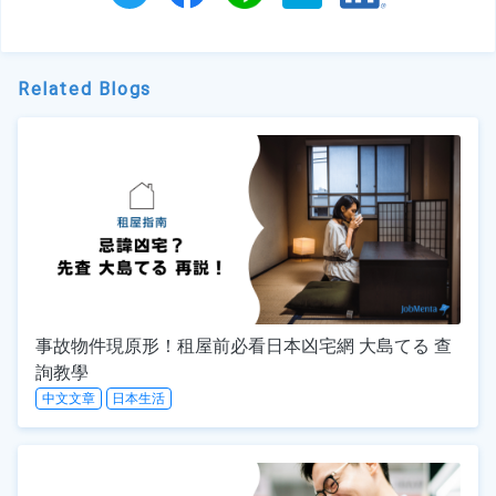
Related Blogs
事故物件現原形！租屋前必看日本凶宅網 大島てる 查
詢教學
中文文章
日本生活