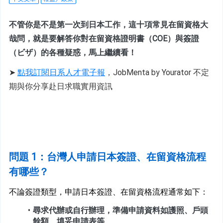
不管你是不是第一次到日本工作，這十項常見在留資格大
哉問，就是要解答你對在留資格證明書（COE）與簽證
（ビザ）的各種疑惑，馬上繼續看！
➤ 
點我訂閱日系人才電子報
，JobMenta by Yourator 不定
期與你分享赴日求職實用資訊
問題 1：台灣人申請日本簽證、在留資格流程
有哪些？
不論簽證類型，申請日本簽證、在留資格流程通常如下：
尋求代辦或自行辦理，準備申請資料如護照、戶頭
餘額、填妥申請表等