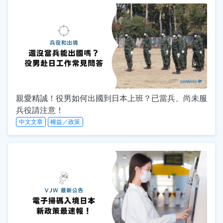
親愛精誠！役男如何出國到日本上班？已當兵、尚未服
兵役請注意！
中文文章
權益／政策