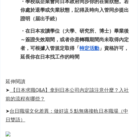
・學校或企業會向日本政府同步你的在留狀態。若
你處於退學或失業狀態，記得及時向入管同步提出
證明（届出手続）
・
在日本攻讀學位（大學、研究所、博士）畢業後
～簽證失效期間，或者你是轉職期間尚未取得內定
者，可根據入管規定取得「
特定活動
」資格許可，
延長你在日本找工作的時間
延伸閱讀
➤
【日本求職Q&A】拿到日本公司內定該注意什麼？入社
前的流程有哪些？
➤
台日職場文化差異：做好這 5 點無痛接軌日本職場（中
日雙語）