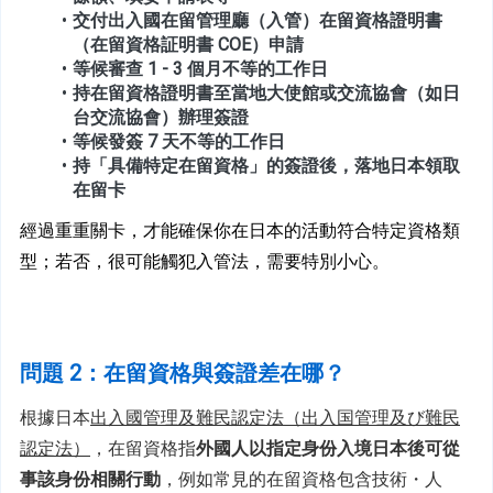
交付出入國在留管理廳（入管）在留資格證明書
（在留資格証明書 COE）申請
等候審查 1 - 3 個月不等的工作日
持在留資格證明書至當地大使館或交流協會（如日
台交流協會）辦理簽證
等候發簽 7 天不等的工作日
持「具備特定在留資格」的簽證後，落地日本領取
在留卡
經過重重關卡，才能確保你在日本的活動符合特定資格類
型；若否，很可能觸犯入管法，需要特別小心。
問題 2：在留資格與簽證差在哪？
根據日本
出入國管理及難民認定法（出入国管理及び難民
認定法）
，在留資格指
外國人以指定身份入境日本後可從
事該身份相關行動
，例如常見的在留資格包含技術・人