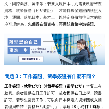
文・國際業務、留學等；若要入境日本，則需要政府審查
資格、核發簽證（ビザ査証），才能持獲發簽證的護照入
境、通關、落地日本。基本上，以特定身份前往日本的順
序可理解為，
先獲得在留資格，再用該資格申請簽證。
問題 3：工作簽證、留學簽證有什麼不同？
工作簽證（就労ビザ）
與
留學簽證（留学ビザ）
本質上有
差異。前者提供在日工作許可，後者提供在日上學、讀書
許可。若學生需要工作，可以向日本機場入境海關或入國
管理局申請「資格外活動許可」，享週 28 小時打工時數，