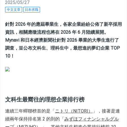
2025/05/27
中文文章
日本求職
針對 2026 年的應屆畢業生，各家企業紛紛公佈了新卒採用
資訊，相關應徵流程也將在 2026 年 6 月陸續展開。
Mynavi 和日本經濟新聞社針對 2026 畢業的大學生進行了
調查，並公布文科生、理科生中，最想進的夢幻企業 TOP
10！
文科生最嚮往的理想企業排行榜
連續三年蟬聯榜首的是「
ニトリ（NITORI）
」，接著
是連
續兩年保持排名第 2 的則的「
みずほフィナンシャルグル
ープ（MIZUHO） 
」。
其他文科生想進企業排行榜前 10 