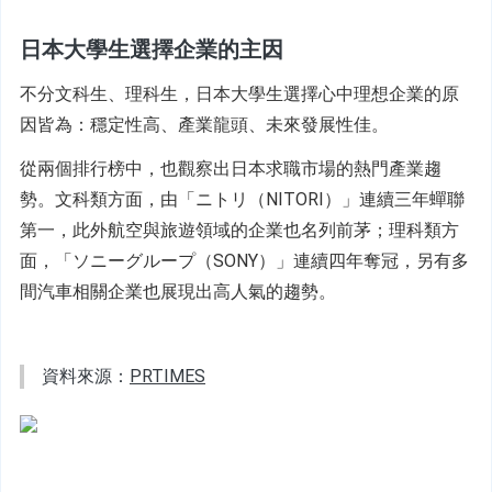
日本大學生選擇企業的主因
不分文科生、理科生，日本大學生選擇心中理想企業的原
因皆為：穩定性高、產業龍頭、未來發展性佳。
從兩個排行榜中，也觀察出日本求職市場的熱門產業趨
勢。文科類方面，由「ニトリ（NITORI）」連續三年蟬聯
第一，此外航空與旅遊領域的企業也名列前茅；理科類方
面，「ソニーグループ（SONY）」連續四年奪冠，另有多
間汽車相關企業也展現出高人氣的趨勢。
資料來源：
PRTIMES