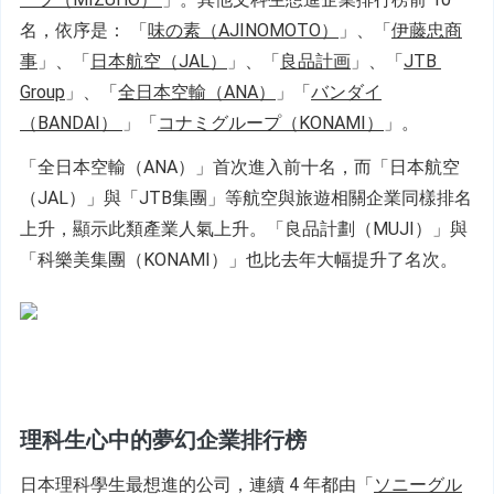
名，依序是： 
「
味の素（AJINOMOTO）
」、
「
伊藤忠商
事
」
、「
日本航空（JAL）
」
、「
良品計画
」、「
JTB 
Group
」、「
全日本空輸（ANA）
」「
バンダイ
（BANDAI） 
」「
コナミグループ（KONAMI）
」。
「全日本空輸（ANA）」首次進入前十名，而「日本航空
（JAL）」與「JTB集團」等航空與旅遊相關企業同樣排名
上升，顯示此類產業人氣上升。「良品計劃（MUJI）」與
「科樂美集團（KONAMI）」也比去年大幅提升了名次。
理科生心中的夢幻企業排行榜
日本理科學生最想進的公司，連續 4 年都由「
ソニーグル