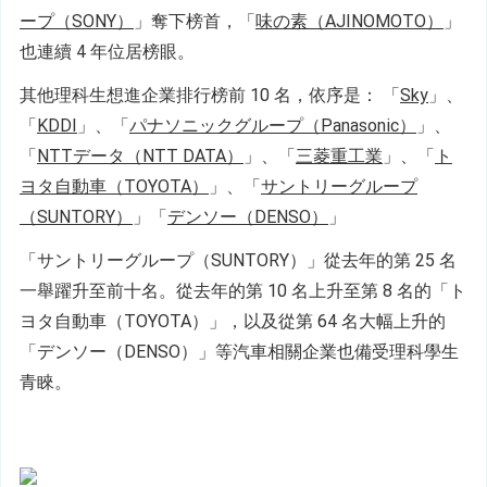
ープ（SONY）
」奪下榜首，「
味の素（AJINOMOTO）
」
也連續 4 年位居榜眼。
其他理科生想進企業排行榜前 10 名，依序是： 「
Sky
」、
「
KDDI
」、「
パナソニックグループ（Panasonic）
」、
「
NTTデータ（NTT DATA）
」、「
三菱重工業
」、「
ト
ヨタ自動車（TOYOTA）
」、「
サントリーグループ
（SUNTORY）
」「
デンソー（DENSO）
」
「サントリーグループ（SUNTORY）」從去年的第 25 名
一舉躍升至前十名。從去年的第 10 名上升至第 8 名的「ト
ヨタ自動車（TOYOTA）」，以及從第 64 名大幅上升的
「デンソー（DENSO）」等汽車相關企業也備受理科學生
青睞。