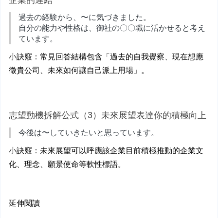
過去の経験から、〜に気づきました。
自分の能力や性格は、御社の〇〇職に活かせると考え
ています。
小
訣竅：常見回答結構包含「過去的自我覺察、現在想應
徵貴公司、未來如何讓自己派上用場」。
志望動機拆解公式（3）未來展望表達你的積極向上
今後は〜していきたいと思っています。
小
訣竅：未來展望可以呼應該企業目前積極推動的企業文
化、理念、願景使命等軟性標語。
延
伸閱讀