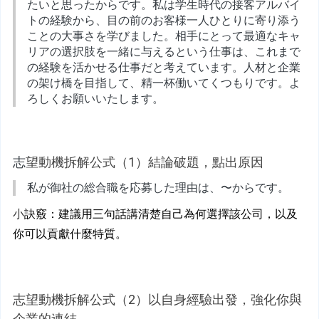
たいと思ったからです。私は学生時代の接客アルバイ
トの経験から、目の前のお客様一人ひとりに寄り添う
ことの大事さを学びました。相手にとって最適なキャ
リアの選択肢を一緒に与えるという仕事は、これまで
の経験を活かせる仕事だと考えています。人材と企業
の架け橋を目指して、精一杯働いてくつもりです。よ
ろしくお願いいたします。
志
望動機拆解公式（1）結論破題，點出原因
私が御社の総合職を応募した理由は、〜からです。
小
訣竅：建議用三句話講清楚自己為何選擇該公司，以及
你可以貢獻什麼特質。
志望動機拆解公式（2）以自身經驗出發，強化你與
企業的連結