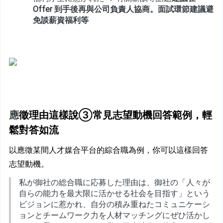
Offer 到手後再與公司負責人協商。面試環節建議避
免談薪資福利等
應
徵理由這樣說③常見志望動機回答範例，輕
鬆對答如流
以應徵某間人才媒合平台的綜合職為例，你可以這樣回答
志望動機。
私が御社の総合職に応募した理由は、御社の「人々が
自らの能力を最大限に活かせる社会を目指す」という
ビジョンに惹かれ、自分の積み重ねたコミュニケーシ
ョンとチームワーク力を人材マッチングにぜひ活かし