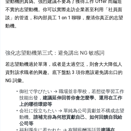
望動機的真偽。強烈建議不要為了獲得工作 Offer 而編造
不實的志望動機。你可以實際走訪企業甚至利用「社員面
談」的管道，和內部員工 1 on 1 聊聊，釐清你真正的志望
動機。
強
化志望動機第三式：避免講出 NG 敏感詞
若志望動機過於單薄，或者是太過空泛，則會大大降低人
資對該求職者的興趣。底下盤點 3 項你應該避免講出口的 
NG 詞彙。
御社で学びたい → 職場並非學校，若想從學習工作
技能出發，
建議延伸回答你會怎麼學、運用在工作
上的哪些環節等
会社に役立ちたい → 單純為公司貢獻並不構成志望
動機。
請補充你為何想貢獻自己、如何回饋自我給
公司等
福利厚生に惹かれた → 有關薪酬等話題
建議在 