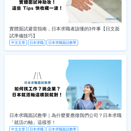
實體面試避雷指南，日本求職者該懂的3件事【日文面
試準備技巧】
中文文章
日本求職
日本求職面試教學
日本求職面試教學｜為什麼要應徵我們公司？日本求職
「就活の軸」這樣答！
中文文章
日本求職
日本求職面試教學