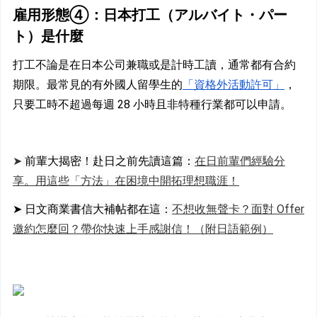
雇用形態④：日本打工（アルバイト・パー
ト）是什麼
打工不論是在日本公司兼職或是計時工讀，通常都有合約
期限。最常見的有外國人留學生的
「資格外活動許可」
，
只要工時不超過每週 28 小時且非特種行業都可以申請。
➤
 前輩大揭密！赴日之前先讀這篇：
在日前輩們經驗分
享。用這些「方法」在困境中開拓理想職涯！
➤ 日文商業書信大補帖都在這：
不想收無聲卡？面對 Offer 
邀約怎麼回？帶你快速上手感謝信！（附日語範例）