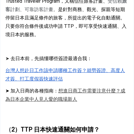
Trusted Traveler Program，又稱信任旅客計畫、
受信賴
旅
客
計劃、可靠訪客計畫。
是針對商務、觀光、探親等短期
停留日本且滿足條件的旅客，所提出的電子化自動通關。
只要你符合條件後成功申請 TTP，即可享受快速通關、入
境日本的服務。
➤
 去日本前，先搞懂哪些簽證最適合我：
台灣人想赴日工作該申請哪種工作簽？就勞簽證、高度人
才簽、打工度假簽快速評估
➤ 加入日商的各種指南：
想進日商工作需要注意什麼？成
為日本企業中人見人愛的職場新人
（
2）TTP 日本快速通關如何申請？