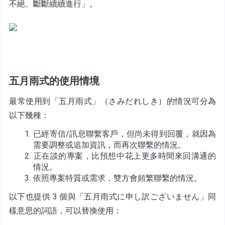
不絕、斷斷續續進行」。
五月雨式的使用情境
最常使用到「五月雨式」（さみだれしき）的情況可分為
以下幾種：
已經寄信/訊息聯繫客戶，但尚未得到回覆，就因為
需要調整或追加資訊，而再次聯繫的情況。
正在談的專案，比預想中花上更多時間來回溝通的
情況。
依照專案特質或需求，雙方會頻繁聯繫的情況。
以下也提供 3 個與
「五月雨式に申し訳ございません」同
樣意思的詞語，可以替換使用：