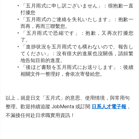
「五月雨式に申し訳ございません」：很抱歉一直
打擾您
「五月雨式のご連絡を失礼いたします」：抱歉一
而再，再而三聯繫您。
﻿「五月雨式で恐縮です」：抱歉，又再次打擾您
了。
「進捗状況を五月雨式でも構わないので、報告し
てください」：沒有很大的進展也沒關係，請頻繁
地告知目前的進度。
「後ほど書類を五月雨式にお送りします」：後續
相關文件一整理好，會依次寄發給您。
以上，就是日文「五月式」的意思、使用情境，與常用句
整理。歡迎持續追蹤 JobMenta 或訂閱 
日系人才電子報
，
不漏接任何赴日求職實用資訊！