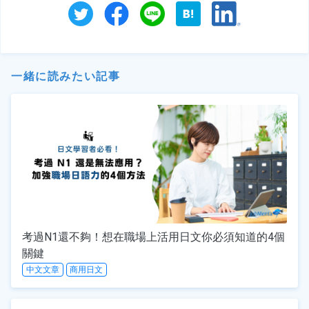
一緒に読みたい記事
考過N1還不夠！想在職場上活用日文你必須知道的4個
關鍵
中文文章
商用日文