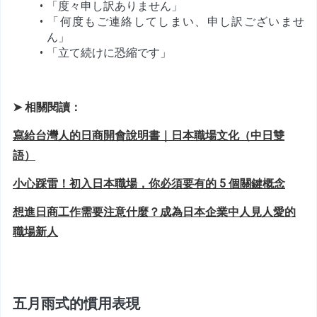
「度々申し訳ありません」
「何度もご連絡してしまい、申し訳ございませ
ん」
「立て続けに恐縮です」
➤ 相關閱讀：
寫給台灣人的日商開會說明書｜日本職場文化（中日雙
語）
小心踩雷！初入日本職場，你必須要有的 5 個關鍵概念
想進日商工作需要注意什麼？成為日本企業中人見人愛的
職場新人
五月雨式的慣用表現