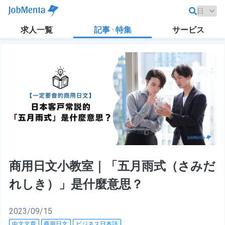
求人一覧
記事 · 特集
サービス
商用日文小教室｜「五月雨式（さみだ
れしき）」是什麼意思？
2023/09/15
中文文章
商用日文
ビジネス日本語