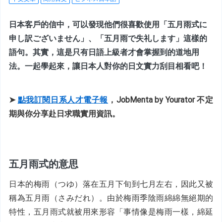
日本客戶的信中，可以發現他們很喜歡使用「五月雨式に
申し訳ございません」、「五月雨で失礼します」這樣的
語句。其實，這是只有日語上級者才會掌握到的道地用
法。一起學起來，讓日本人對你的日文實力刮目相看吧！
➤ 
點我訂閱日系人才電子報
，
JobMenta by Yourator 不定
期與你分享赴日求職實用資訊。
五月雨式的意思
日本的梅雨（つゆ）落在五月下旬到七月左右，因此又被
稱為五月雨（さみだれ）。由於梅雨季陰雨綿綿無絕期的
特性，五月雨式就被用來形容「事情像是梅雨一樣，綿延