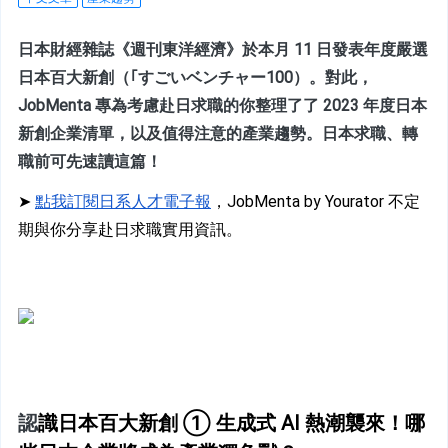
日本財經雜誌《週刊東洋經濟》於本月 11 日發表年度嚴選
日本百大新創（｢すごいベンチャー100）。對此，
JobMenta 專為考慮赴日求職的你整理了了 2023 年度日本
新創企業清單，以及值得注意的產業趨勢。日本求職、轉
職前可先速讀這篇！
➤ 
點我訂閱日系人才電子報
，JobMenta by Yourator 不定
期與你分享赴日求職實用資訊。
認
識日本百大新創 ① 生成式 AI 熱潮襲來！哪