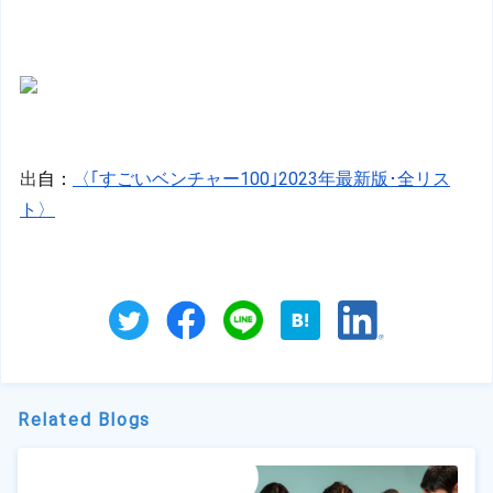
出
自：
〈｢すごいベンチャー100｣2023年最新版･全リス
ト〉
Related Blogs