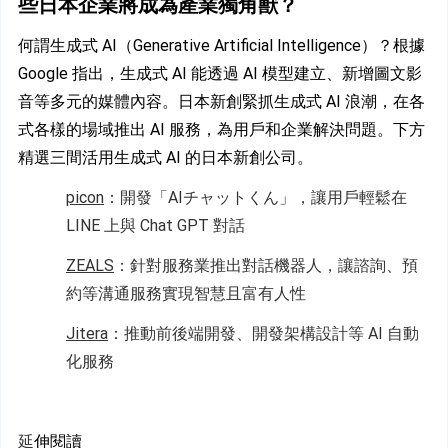
些日本企業將成為產業獨角獸？
何謂生成式 AI（Generative Artificial Intelligence）？根據 
Google 指出，生成式 AI 能透過 AI 模型建立、新增圖文影
音等多元的媒體內容。日本新創緊抓生成式 AI 浪潮，在各
式各樣的場域推出 AI 服務，為用戶和企業解決問題。下方
精選三間活用生成式 AI 的日本新創公司。
picon
：開發「AIチャットくん」，讓用戶輕鬆在 
LINE 上與 Chat GPT 對話
ZEALS
：針對服務業推出對話機器人，讓諮詢、預
約等溝通服務實現智慧且富有人性
Jitera
：推動前後端開發、開發架構設計等 AI 自動
化服務
延
伸閱讀