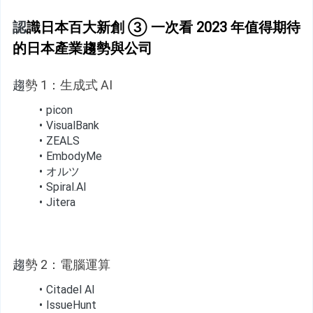
認
識日本百大新創 ③ 一次看 2023 年值得期待
的日本產業趨勢與公司
趨
勢 1：生成式 AI
picon
VisualBank
ZEALS
EmbodyMe
オルツ
Spiral.AI
Jitera
趨
勢 2：電腦運算
Citadel AI
IssueHunt