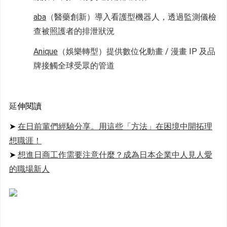
aba
（醫藥創新）導入看護型機器人，透過監測儀檢
查被照護者的排泄狀況
Anique
（娛樂轉型）提供數位化動畫 / 漫畫 IP 及品
牌接觸全球受眾的管道
延
伸閱讀
➤ 
在日前輩們經驗分享。用這些「方法」在困境中開拓理
想職涯！
➤ 
想進日商工作需要注意什麼？成為日本企業中人見人愛
的職場新人