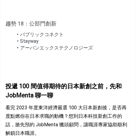
趨
勢 18：公部門創新
パブリックコネクト
Stayway
アーバンエックステクノロジーズ
投遞 100 間值得期待的日本新創之前，先和 
JobMenta 聊一聊
看完 2023 年度東洋經濟嚴選 100 大日本新創後，是否再
度點燃你在日本求職的動機？想到日本科技新創工作的
話，搶先預約 JobMenta 獵頭顧問，讓職涯專家協助順利
解鎖日本職涯。