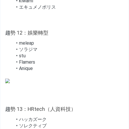
kiwami
エキュメノポリス
趨
勢 12：娛樂轉型
meleap
ソラジマ
stu
Flamers
Anique
趨
勢 13：HRtech（人資科技）
ハッカズーク
ソレクティブ