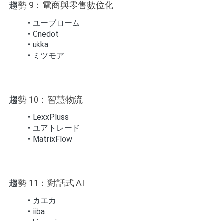
趨
勢 9：電商與零售數位化
ユーブローム
Onedot
ukka
ミツモア
趨
勢 10：智慧物流
LexxPluss
ユアトレード
MatrixFlow
趨
勢 11：對話式 AI
カエカ
iiba