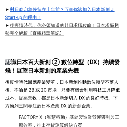
➤ 
對日商印象停留在十年前？五個你該加入日本新創 J 
Start-up 的理由！
➤ 
後疫情時代，你必須知道的赴日求職攻略！日本求職趨
勢完全解析【直播精華筆記】
認
識日本百大新創 ② 數位轉型（DX）持續發
燒！展望日本新創的產業先機
後疫情時代因應產業變革，日本新創推動數位轉型不落人
後。不論是 2B 或 2C 市場，只要有機會利用科技工具降低
成本、提高營收，都是日本新創切入 DX 的良好時機。下
方簡列三間專注於日本產業 DX 的新創企業。
FACTORY X
（智慧移動）基於製造業營運獲利與工
廠效率，推出存貨運算解決方案