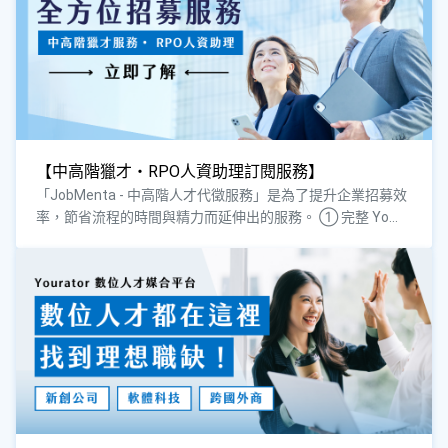
【中高階獵才・RPO人資助理訂閱服務】
「JobMenta - 中高階人才代徵服務」是為了提升企業招募效
率，節省流程的時間與精力而延伸出的服務。 ① 完整 Yo...