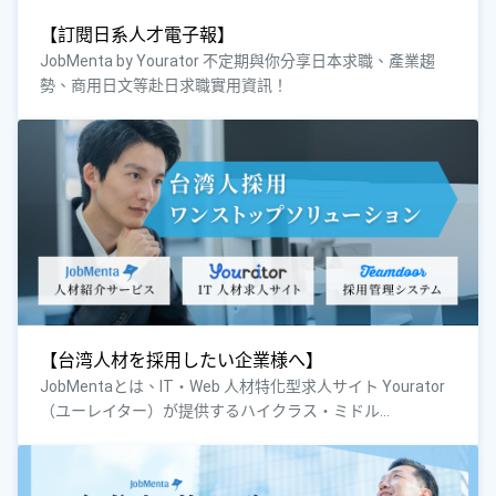
【訂閱日系人才電子報】
JobMenta by Yourator 不定期與你分享日本求職、產業趨
勢、商用日文等赴日求職實用資訊！
【台湾人材を採用したい企業様へ】
JobMentaとは、IT・Web 人材特化型求人サイト Yourator
（ユーレイター）が提供するハイクラス・ミドル...