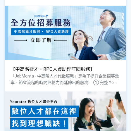
【中高階獵才・RPO人資助理訂閱服務】
「JobMenta - 中高階人才代徵服務」是為了提升企業招募效
率，節省流程的時間與精力而延伸出的服務。 ① 完整 Yo...