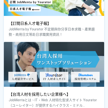
【訂閱日系人才電子報】
JobMenta by Yourator 不定期與你分享日本求職、產業趨
勢、商用日文等赴日求職實用資訊！
【台湾人材を採用したい企業様へ】
JobMentaとは、IT・Web 人材特化型求人サイト Yourator
（ユーレイター）が提供するハイクラス・ミドル...