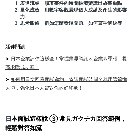
表達流暢，順著事件的時間軸清楚講出故事重點
量化成效，用數字客觀展現個人成績及產生的影響
力
思考脈絡，例如怎麼發現問題、如何著手解決等
延
伸閱讀
➤ 
日本企業評價這樣查！掌握業界資訊＆企業四季報，提
高求職成功率！
➤ 
如何用日文回覆面試邀約、協調面試時間？就用這篇懶
人包，強化日本人資對你的好印象！
日
本面試這樣說 ③ 常見ガクチカ回答範例，
輕鬆對答如流