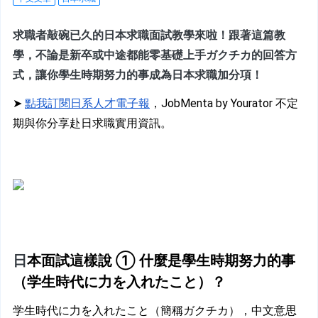
求職者敲碗已久的日本求職面試教學來啦！跟著這篇教
學，不論是新卒或中途都能零基礎上手ガクチカ的回答方
式，讓你學生時期努力的事成為日本求職加分項！
➤ 
點我訂閱日系人才電子報
，JobMenta by Yourator 不定
期與你分享赴日求職實用資訊。
日
本面試這樣說 ① 什麼是學生時期努力的事
（学生時代に力を入れたこと）？
学生時代に力を入れたこと（簡稱ガクチカ），中文意思