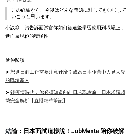
この経験から、今後はどんな問題に対しても〇〇して
いこうと思います。
小
訣竅：請告訴面試官你如何從這些學習應用到職場上，
進而展現你的積極性。
延
伸閱讀
➤ 
想進日商工作需要注意什麼？成為日本企業中人見人愛
的職場新人
➤ 
後疫情時代，你必須知道的赴日求職攻略！日本求職趨
勢完全解析【直播精華筆記】
結
論：日本面試這樣說！JobMenta 陪你破解