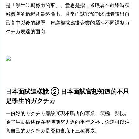
是「學生時期努力的事」。意思是指，求職者在就學時積
極參與的過程及最終產出。通常面試官預期求職者說出自
己高中以後的經歷。建議根據應徵企業的屬性不同調整ガ
クチカ表達的面向。
日
本面試這樣說 ② 日本面試官想知道的不只
是學生的ガクチカ
一份好的ガクチカ應該展現求職者的專業、積極、熱忱。
除了生動描述你在學時期努力過的事情之外，你還可以注
意自己的ガクチカ是否包含底下三種要素。