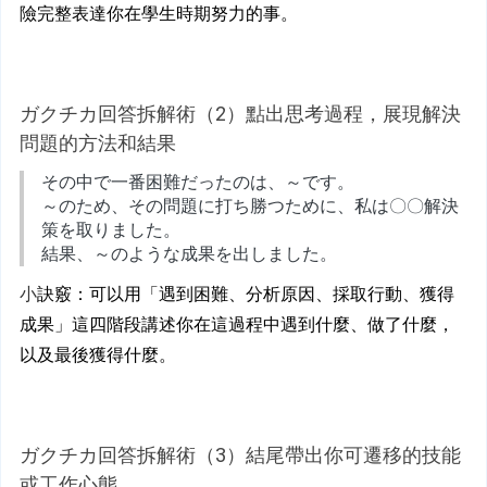
險完整表達你在學生時期努力的事。
ガクチカ回答拆解術（2）點出思考過程，展現解決
問題的方法和結果
その中で一番困難だったのは、～です。
～のため、その問題に打ち勝つために、私は〇〇解決
策を取りました。
結果、～のような成果を出しました。
小
訣竅：可以用「遇到困難、分析原因、採取行動、獲得
成果」這四階段講述你在這過程中遇到什麼、做了什麼，
以及最後獲得什麼。
ガクチカ回答拆解術（3）結尾帶出你可遷移的技能
或工作心態