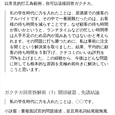
以常見的打工為範例，你可以這樣回答ガクチカ。
私
の学生時代に力を入れたことは、居酒屋での接客の
アルバイトです。その中で一番困難だったのは、お客
様の待ち時間を減らすことです。なぜ顧客の待ち時間
が長いかというと、ランチタイムなどの忙しい時間帯
は人手不足のため店内が混みあうではないかと考えら
れます。その問題に打ち勝つために、私は事前に注文
を聞くという解決策を取りました。結果、平均的に顧
客の待ち時間を 5 割下げ、クチコミのいいね評判を
75%を上げました。この経験から、今後はどんな問題
に対しても根本的な原因を見極め前向きに解決してい
こうと思います。
ガ
クチカ回答拆解術（1）開頭破題，先講結論
私の学生時代に力を入れたことは、〇〇です。
小
訣竅：重複面試官的問題描述，並且用名詞結尾能無風