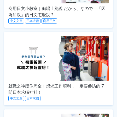
商用日文小教室｜職場上別說 だから、なので！「因
為所以」的日文怎麼說？
中文文章
日本求職
商用日文
就職之神護你周全！想求工作順利，一定要參訪的 7
間日本求職神社！
中文文章
日本求職