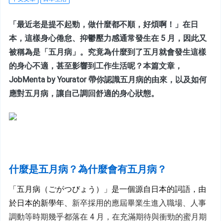
「最近老是提不起勁，做什麼都不順，好煩啊！」在日
本，這樣身心倦怠、抑鬱壓力感通常發生在 5 月，因此又
被稱為是「五月病」。究竟為什麼到了五月就會發生這樣
的身心不適，甚至影響到工作生活呢？本篇文章，
JobMenta by Yourator 帶你認識五月病的由來，以及如何
應對五月病，讓自己調回舒適的身心狀態。
什麼是五月病？為什麼會有五月病？
「五月病（ごがつびょう）」是一個源自日本的詞語，由
於日本的新學年、
新卒採用的應屆畢業生進入職場、人事
調動等時期幾乎都落在 4 月，在充滿期待與衝勁的蜜月期