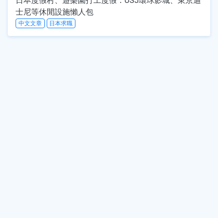
日本度假村、遊樂園打工度假：USJ環球影城、東京迪
士尼等休閒設施懶人包
中文文章
日本求職