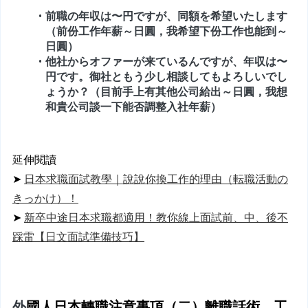
前職の年収は〜円ですが、同額を希望いたします
（前份工作年薪～日圓，我希望下份工作也能到～
日圓）
他社からオファーが来ているんですが、年収は〜
円です。御社ともう少し相談してもよろしいでし
ょうか？（目前手上有其他公司給出～日圓，我想
和貴公司談一下能否調整入社年薪）
延
伸閱讀
➤ 
日本求職面試教學｜說說你換工作的理由（転職活動の
きっかけ）！
➤ 
新卒中途日本求職都適用！教你線上面試前、中、後不
踩雷【日文面試準備技巧】
外
國人日本轉職注意事項（二）離職話術、工