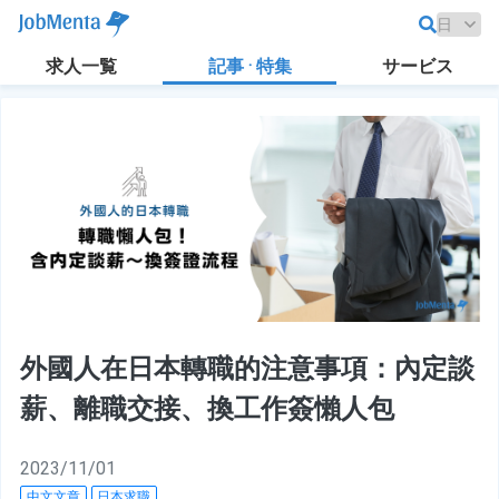
求人一覧
記事 · 特集
サービス
外國人在日本轉職的注意事項：內定談
薪、離職交接、換工作簽懶人包
2023/11/01
中文文章
日本求職