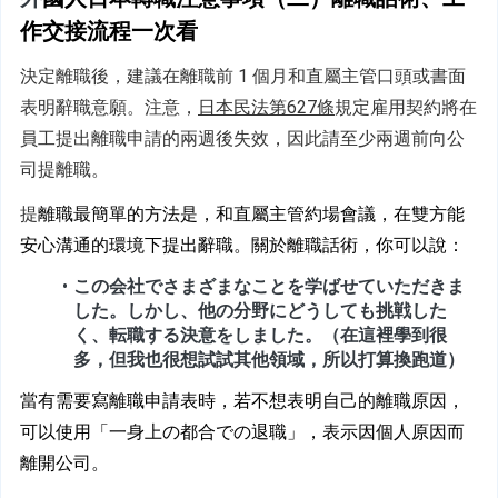
作交接流程一次看
決定離職後，建議在離職前 1 個月和直屬主管口頭或書面
表明辭職意願。注意，
日本民法第627條
規定雇用契約將在
員工提出離職申請的兩週後失效，因此請至少兩週前向公
司提離職。
提
離職最簡單的方法是，和直屬主管約場會議，在雙方能
安心溝通的環境下提出辭職。關於離職話術，你可以說：
この会社でさまざまなことを学ばせていただきま
した。しかし、他の分野にどうしても挑戦した
く、転職する決意をしました。（在這裡學到很
多，但我也很想試試其他領域，所以打算換跑道）
當有需要寫離職申請表時，若不想表明自己的離職原因，
可以使用「一身上の都合での退職」，表示因個人原因而
離開公司。