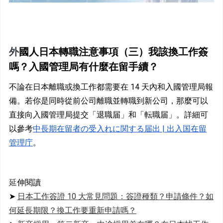
外
國人日本轉職注意事項（三）我該換工作簽
嗎？入國管理局有什麼在留手續？
不論在日本離職或換工作都需要在 14 天內和入國管理局報
備。若你是同時從前公司離職並轉職到新公司，那麼可以
直接向入國管理局提交「退職届」和「転職届」。詳細可
以參考
中長期在留者の受入れに関する届出 | 出入国在留
管理庁
。
延
伸閱讀
➤ 
日本工作簽證 10 大常見問題：簽證種類？申請條件？如
何延長期限？換工作要重新申請嗎？