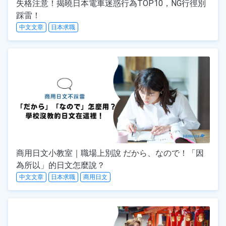
失格注意！揭曉日本電車迷惑行為TOP10，NG行徑別
踩雷！
中文文章
日本求職
商用日文小教室｜職場上別說 だから、なので！「因
為所以」的日文怎麼說？
中文文章
日本求職
商用日文