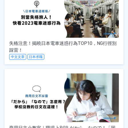
失格注意！揭曉日本電車迷惑行為TOP10，NG行徑別
踩雷！
中文文章
日本求職
商用日文小教室｜職場上別說 だから、なので！「因