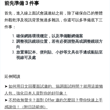
前先準備 3 件事
首先，進入線上面試會議連結之前，除了確保自己的整體
外觀乾淨及視訊背景無過多雜訊，你還可以多準備底下三
件事：
確保網路環境穩定，以及準備斷網備案
調整視訊鏡頭位置，若有必要請墊高或調整鏡頭方
向
放置筆記本、便利貼、小抄等文具在手邊或黏貼至
視線可及處
延
伸閱讀
➤ 
如何用日文回覆面試邀約、協調面試時間？就用這篇懶
人包，強化日本人資對你的好印象！
➤ 
不想收無聲卡？面對 Offer 邀約怎麼回？帶你快速上手
感謝信！（附日語範例）