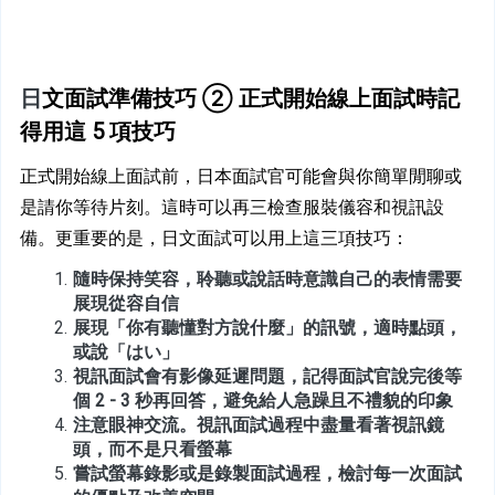
日
文面試準備技巧 ② 正式開始線上面試時記
得用這 5 項技巧
正式開始線上面試前，日本面試官可能會與你簡單閒聊或
是請你等待片刻。這時可以再三檢查服裝儀容和視訊設
備。更重要的是，日文面試可以用上這三項技巧：
隨時保持笑容，聆聽或說話時意識自己的表情需要
展現從容自信
展現「你有聽懂對方說什麼」的訊號，適時點頭，
或說「はい」
視訊面試會有影像延遲問題，記得面試官說完後等
個 2 - 3 秒再回答，避免給人急躁且不禮貌的印象
注意眼神交流。視訊面試過程中盡量看著視訊鏡
頭，而不是只看螢幕
嘗試螢幕錄影或是錄製面試過程，檢討每一次面試