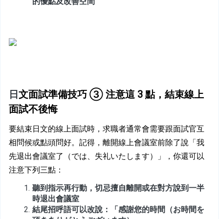
的優點及改善空間
日
文面試準備技巧 ③ 注意這 3 點，結束線上
面試不後悔
要結束日文的線上面試時，求職者通常會需要跟面試官互
相問候或點頭問好。記得，離開線上會議室前除了說「我
先退出會議室了（では、失礼いたします）」，你還可以
注意下列三點：
聽到指示再行動，切忌擅自離開或在對方說到一半
時退出會議室
結尾招呼語可以改說：「感謝您的時間（お時間を