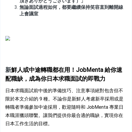
頂きありがとうございます）」
無論面試過程如何，都要繼續保持笑容直到離開線
上會議室
新
鮮人或中途轉職都在用！JobMenta 給你速
配職缺，成為你日本求職面試的即戰力
日本求職面試前中後的準備技巧、注意事項絕對包含但不
限於本文介紹的 9 種。不論你是新鮮人考慮新卒採用或是
轉職者準備參加中途採用，歡迎隨時和 JobMenta 專業日
本職涯獵頭聯繫。讓我們提供你最合適的職缺，實現你在
日本工作生活的目標。