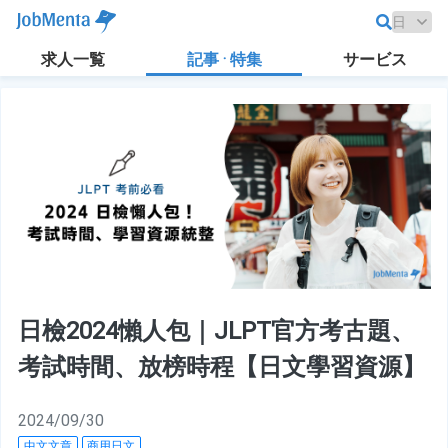
求人一覧
記事 · 特集
サービス
日檢2024懶人包｜JLPT官方考古題、
考試時間、放榜時程【日文學習資源】
2024/09/30
中文文章
商用日文