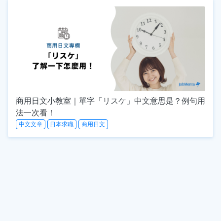
商用日文小教室｜單字「リスケ」中文意思是？例句用
法一次看！
中文文章
日本求職
商用日文