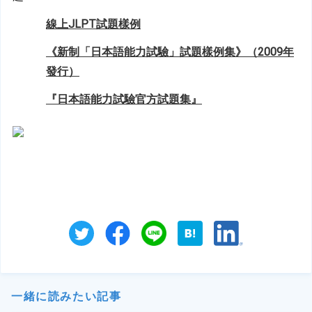
線上JLPT試題樣例
《新制「日本語能力試驗」試題樣例集》（2009年
發行）
『日本語能力試驗官方試題集』
一緒に読みたい記事