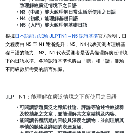
致理解較廣泛情境下之日語
N3（中級）能大致理解日常生活所使用之日語
N4（初級）能理解基礎日語
N5（入門）能大致理解基礎日語
根據
日本語能力試驗 JLPTN1～N5 認證基準
官方說明，日
文程度由 N5 至 N1 逐漸提升；N5、N4 代表受測者理解基
礎日語的能力、N2、N1 代表受測者是否具備理解廣泛情境
下的日語水準。各項認證基準也將由「聽」和「讀」測驗
不同級數所需要的語言知識。
JLPT
 N1：能理解在廣泛情境之下所使用之日語
可閱讀話題廣泛之報紙社論、評論等論述性較複雜
及較抽象之文章，並能理解其文章結構及內容。
能閱讀各種話題內容較具深度之讀物，並能理解其
事情的脈絡及詳細的表達意涵。