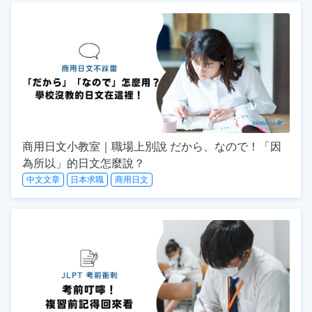
商用日文小教室｜職場上別說 だから、なので！「因
為所以」的日文怎麼說？
中文文章
日本求職
商用日文