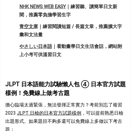
NHK NEWS WEB EASY
｜練習聽、讀簡單日文新
聞，推薦零負擔學習生字
青空文庫
｜練習閱讀短篇 / 長篇文章，推薦擴大字
彙和文法量
やさしい日本語
｜看動畫學日文生活會話，網站附
上小考可供溫習日文
JLPT 日本語能力試驗懶人包 ④ 日本官方試題
樣例！免費線上做考古題
擔心臨場太過緊張，無法發揮正常實力？考前別忘了複習 
2023 
JLPT 日檢的日本官方試題樣例
，可以提前熟悉日檢
出題形式。如果題目不夠多還可以免費線上多做以下考古
題：