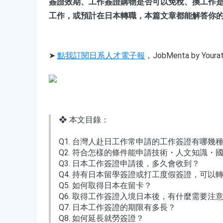
簽證效期、工作簽證購物是否可以免稅、換工作是
工作，或預計在日本轉職，本篇文章都能解答你
➤ 
點我訂閱日系人才電子報
，JobMenta by 
❖ 本文目錄：
Q1. 台灣人赴日工作常申請的工作簽證有哪幾種
Q2. 符合怎樣的條件能申請技術・人文知識
Q3. 日本工作簽證申請後，多久會收到？
Q4. 持有日本留學簽證或打工度假簽證，可以
Q5. 如何取得日本在留卡？
Q6. 取得工作簽證入境日本後，有什麼需要注
Q7. 日本工作簽證的期限有多長？
Q8. 如何延長就勞簽證？