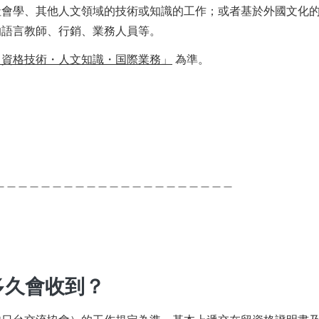
社會學、其他人文領域的技術或知識的工作；或者基於外國文化
的語言教師、行銷、業務人員等。
留資格技術・人文知識・国際業務」
 為準。
＿＿＿＿＿＿＿＿＿＿＿＿＿＿＿＿＿＿＿＿＿
多久會收到？