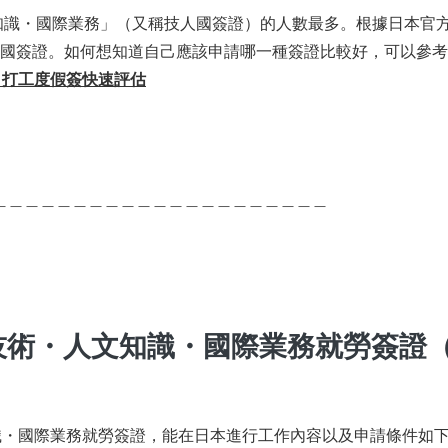
知識・國際業務」（又稱技人國簽證）的人數最多。根據
日本官
是領取技人國簽證。如何想知道自己應該申請哪一種簽證比較好，可以參
、打工度假簽快速評估
＿＿＿＿＿＿＿＿＿＿＿＿＿＿＿＿＿＿＿＿＿
請技術・人文知識・國際業務就勞簽證
識・國際業務就勞簽證，能在日本進行工作內容以及申請條件如