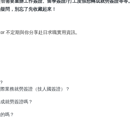
否需要重辦工作簽證、留學簽證/打工度假想轉成就勞簽證等等
的疑問，別忘了先收藏起來！
Yourator 不定期與你分享赴日求職實用資訊。
?
・國際業務就勞簽證（技人國簽證）？
轉成就勞簽證嗎？
意的嗎？