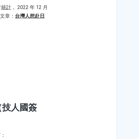
方
統計
， 2022 年 12 月
考文章：
台灣人想赴日
（技人國簽
下：