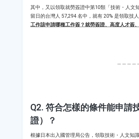
其
中，又以領取就勞簽證中第10類「技術・人文
留日的台灣人 57,294 名中，就有 20% 
工作該申請哪種工作簽？就勞簽證、高度人才簽
＿＿＿＿
Q2. 符合怎樣的條件能申
證）？
根
據日本出入國管理局公告，領取技術・人文知