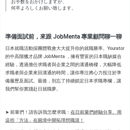
お手数をおかけしますが、
何卒よろしくお願い致します。
準備面試前，來跟 JobMenta 專業顧問聊一聊
日本就職活動採團體戰會大大提升你的就職勝率。Yourator 
的中高階獵才品牌 JobMenta ，擁有豐富的日本職缺媒合
經驗，透過擔任求職者與企業之間的溝通橋樑，大幅降低
求職者與企業來回溝通的時間，讓你專注將心力投注於準
備履歷及面試。最後，別忘了持續鎖定日本求職專欄，讓
我們幫你實踐赴日就職夢。
➤ 前輩們！請告訴我怎麼求職：
在日前輩們經驗分享。用
這些「方法」在困境中開拓理想職涯！