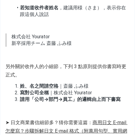
若知道收件者姓名
，建議用様（さま），表示你在
跟這個人說話
株式会社 Yourator
新卒採用チーム 斎藤 ふみ様
另外關於收件人的小細節，下列 3 點原則提供你書寫時更
正式。
姓、名之間請空格
｜斎藤 ふみ様
寫對公司全稱
｜株式会社 Yourator
請用「公司→部門→員工」的邏輯由上而下書寫
➤ 日文商業書信細節多？猜你需要這篇：
商用日文 E-mail 
怎麼寫？步驟拆解日文 E-mail 格式（附萬用句型、實用網