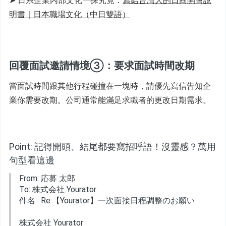
➤ 日系企業內部文化一探究竟：
寫給台灣人的日商開會說
明書｜日本職場文化（中日雙語）
回覆面試邀請情境③：要求面試時間改期
當面試時間跟其他行程碰撞在一塊時，請優先寫信告知企
業你需要改期。公司通常能滿足求職者的更改日期需求。
Point: 記得開頭、結尾都要寫招呼語！沒靈感？萬用
句型看這邊
From: 応募 太郎
To: 株式会社 Yourator
件名 : Re:【Yourator】一次面接日程調整のお願い
株式会社 Yourator