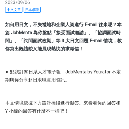
2023/09/06
中文文章
日本求職
如何用日文，不失禮地和企業人資進行 E-mail 往來呢？本
篇 JobMenta 為你盤點「接受面試邀請」、「協調面試時
間」、「詢問面試改期」等 3 大日文回覆 E-mail 情境，教
你寫出既禮貌又能展現熱忱的求職信！
➤ 
點我訂閱日系人才電子報
，JobMenta by Yourator 不定
期與你分享赴日求職實用資訊。
本文情境依據下方設計橋段進行擬答。來看看你的回答和 
Y 小編的回答有什麼不一樣吧！