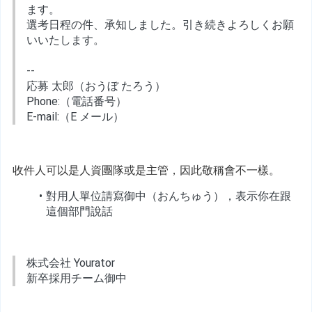
ます。
選考日程の件、承知しました。引き続きよろしくお願
いいたします。
--
応募 太郎（おうぼ たろう）
Phone:（電話番号）
E-mail:（E メール）
收件人可以是人資團隊或是主管，因此敬稱會不一樣。
對用人單位請寫御中（おんちゅう），表示你在跟
這個部門說話
株式会社 Yourator
新卒採用チーム御中