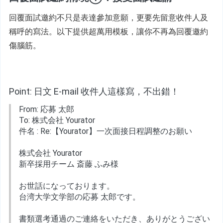
回覆面試邀約不只是表達參加意願，更要先留意收件人及
稱呼的寫法。以下提供超萬用模板，讓你不再為回覆邀約
傷腦筋。
Point: 日文 E-mail 收件人這樣寫，不出錯！
From: 応募 太郎
To: 株式会社 Yourator
件名 : Re:【Yourator】一次面接日程調整のお願い
株式会社 Yourator
新卒採用チーム 斎藤 ふみ様
お世話になっております。
台湾大学文学部の応募 太郎です。
書類選考通過のご連絡をいただき、ありがとうござい