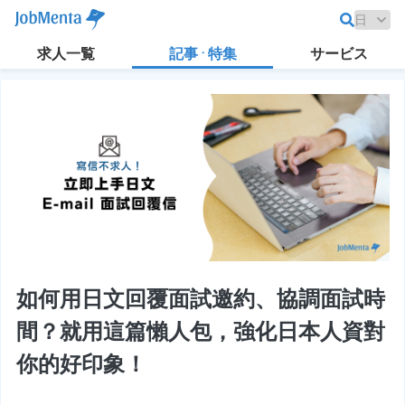
求人一覧
記事 · 特集
サービス
如何用日文回覆面試邀約、協調面試時
間？就用這篇懶人包，強化日本人資對
你的好印象！