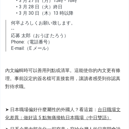
3 月 27 日（月）15時 - 16時
3 月 28 日（火）終日
3 月 30 日（木）13 時以降
何卒よろしくお願い致します。
--
応募 太郎（おうぼ たろう）
Phone:（電話番号）
E-mail:（E メール）
內文編輯時可以善用列點或清單。這能使你的內文更有條
理。事前設定的簽名檔可直接套用，讓讀者感受到你認真
對待求職。
➤ 日本職場偏好什麼屬性的外國人？看這篇：
台日職場文
化差異：做好這 5 點無痛接軌日本職場（中日雙語）