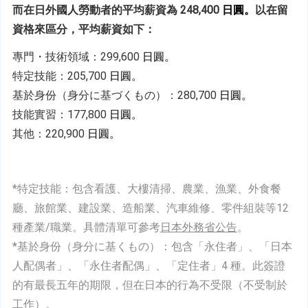
而在日外國人勞動者的平均薪資為 248,400 
日圓。
以在留
資格來區分，平均薪資如下：
專門・技術領域：299,600 
日圓。
特定技能：205,700 
日圓。
基於身份（身分に基づくもの）：280,700 
日圓。
技能實習：177,800 
日圓。
其他：220,900 
日圓。
*特定技能：包含看護、大樓清掃、農業、漁業、外食餐
廳、旅館業、建設業、造船業、汽車維修、零件組裝等12
種產業/職業。具體清單可參考
日本外務省公告
。
*基於身份（身分に基くもの）：包含「永住者」、「日本
人配偶者」、「永住者配偶」、「定住者」4 種。此簽證
的有最長五年的期限，但在日本的行為不受限（不受制於
工作）。