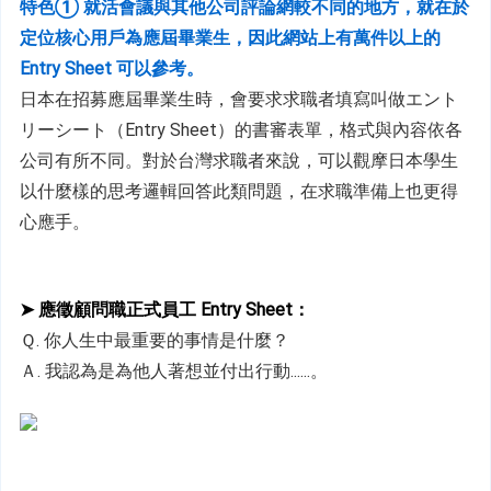
特色① 
就活會議與其他公司評論網較不同的地方，就在於
定位核心用戶為應屆畢業生，因此網站上有萬件以上的 
Entry Sheet 可以參考
。
日本在招募應屆畢業生時，會要求求職者填寫叫做エント
リーシート（Entry Sheet）的書審表單，格式與內容依各
公司有所不同。對於台灣求職者來說，可以觀摩日本學生
以什麼樣的思考邏輯回答此類問題，在求職準備上也更得
心應手。
➤ 應徵顧問職正式員工 Entry Sheet：
Ｑ. 你人生中最重要的事情是什麼？
Ａ. 我認為是為他人著想並付出行動......。