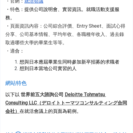
・官網：
就活会議
・
特
色：提供公司說明會、實習資訊。就職活動支援服
務。
・
頁面資訊內容：公司綜合評價、Entry Sheet、面試心得
分享、公司基本情報、平均年收、各職種年收入、過去錄
取過哪些大學的畢業生等等。
・適
合：
想與日本應屆畢業生同時參加新卒招募的求職者
想到日本當地公司實習的人 
網站特色
以下以 
世界前五大諮詢公司 
Deloitte Tohmatsu 
Consulting LLC（デロイトトーマツコンサルティング合同
会社）
在就活會議上的頁面為範例。