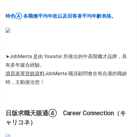
特色④ 各職種平均年收以及回答者平均年齡表格。
➤JobMenta 是由 Yourator 所推出的中高階獵才品牌，具
有多年媒合經驗。
填寫表單登錄資料
JobMenta 職涯顧問會在有合適的職缺
時，主動接洽您！
日版求職天眼通④　Career Connection（キ
ャリコネ）