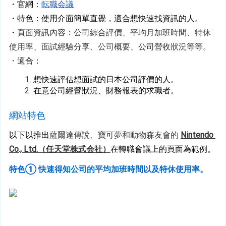
・官網：
転職会議
・
特
色：使用介面簡單直覺，適合想快速找資訊的人。
・
頁面資訊內容：公司綜合評價、平均月加班時間、特休
使用率、面試經驗分享、公司概要、公司營收狀況等等。
・適
合：
想快速評估想面試的日本公司評價的人。
在意公司經營狀況、財務報表的求職者。 
網站特色
以下以推出
薩爾達傳說、寶可夢和動物森友會的
Nintendo 
Co., Ltd.（任天堂株式会社）
在轉職會議上的頁面為範例。
特色① 快速得知公司的平均加班時間以及特休使用率。