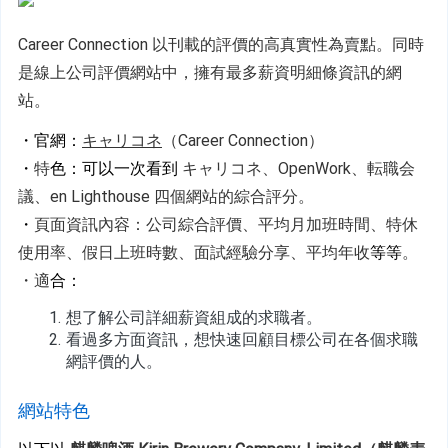
Career Connection 以刊載的評價的高真實性為賣點。同時
是線上公司評價網站中，擁有最多薪資明細條資訊的網
站。
・官網：
キャリコネ
（Career Connection）
・
特
色：可以一次看到 
キャリコネ、OpenWork、転職会
議、en Lighthouse 四個網站的綜合評分。
・
頁面資訊內容：
公司綜合評價、平均月加班時間、特休
使用率、假日上班時數、面試經驗分享、平均年收
等等
。
・適
合：
想了解公司詳細薪資組成的求職者。
看過多方面資訊，想快速回顧目標公司在各個求職
網評價的人。
網站特色