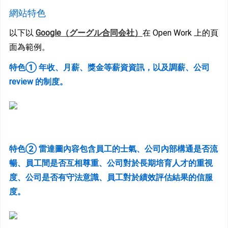
網站特色
以下以 
Google（グーグル合同会社）
在 Open Work 上的頁
面為範例。
特色① 年收、月薪、獎金等薪資資訊，以及調薪、公司 
review 的制度。 
特色② 雷達圖內容包含員工的士氣、公司內部構通是否流
暢、員工間是否互相尊重、公司對於長期培育人才的重視
度、公司是否有守法意識、員工對於績效評估結果的信服
度。