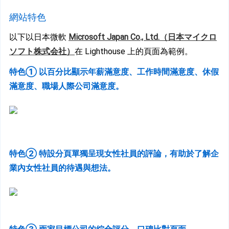
網站特色
以下以日本微軟 
Microsoft Japan Co., Ltd.（日本マイクロ
ソフト株式会社）
在 Lighthouse 上的頁面為範例。
特色① 以百分比顯示年薪滿意度、工作時間滿意度、休假
滿意度、職場人際公司滿意度。
特色② 
特設分頁單獨呈現女性社員的評論，有助於了解企
業內女性社員的待遇與想法。