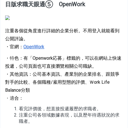
日版求職天眼通⑤　OpenWork
注重各個從角度進行詳細的企業分析。不用登入就能看到
公開評論。
・官網：
OpenWork
・
特
色：
有「Openwork応募」標籤的，可以在網站上快速
投遞，公司頁面也可直接瀏覽相關公司職缺。
・其他資訊：公司基本資訊、產業別的企業排名、跟競爭
對手的比較、各個職種/雇用型態的評價、Ｗork Life 
Balance分類
・適
合：
看完評價後，想直接投遞履歷的求職者。
注重公司各領域數據表現，以及歷年待遇狀況的求
職者。