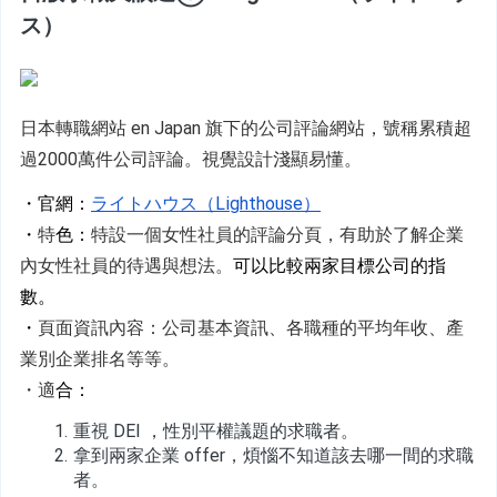
ス）
日本轉職網站 en Japan 旗下的公司評論網站，號稱累積超
過2000萬件公司評論。視覺設計淺顯易懂。 
・官網：
ライトハウス（Lighthouse）
・
特
色：
特設一個女性社員的評論分頁，有助於了解企業
內女性社員的待遇與想法。
可以比較兩家目標公司的指
數。
・
頁面資訊內容：公司基本資訊、各職種的平均年收、產
業別企業排名等等。
・適
合：
重視 DEI ，性別平權議題的求職者。
拿到兩家企業 offer，煩惱不知道該去哪一間的求職
者。