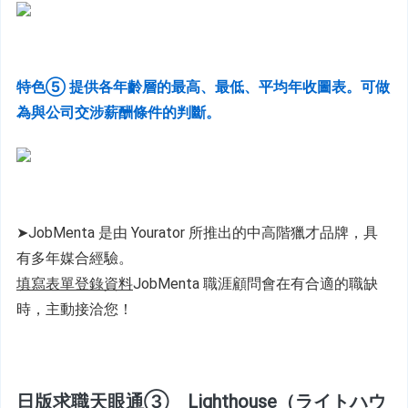
特色⑤ 提供各年齡層的最高、最低、平均年收圖表。可做
為與公司交涉薪酬條件的判斷。
➤JobMenta 是由 Yourator 所推出的中高階獵才品牌，具
有多年媒合經驗。
填寫表單登錄資料
JobMenta 職涯顧問會在有合適的職缺
時，主動接洽您！
日版求職天眼通③　Lighthouse（ライトハウ