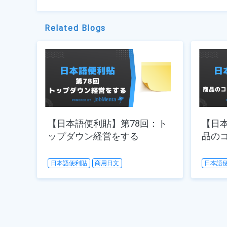
Related Blogs
【日本語便利貼】第78回：ト
【日
ップダウン経営をする
品の
日本語便利貼
商用日文
日本語