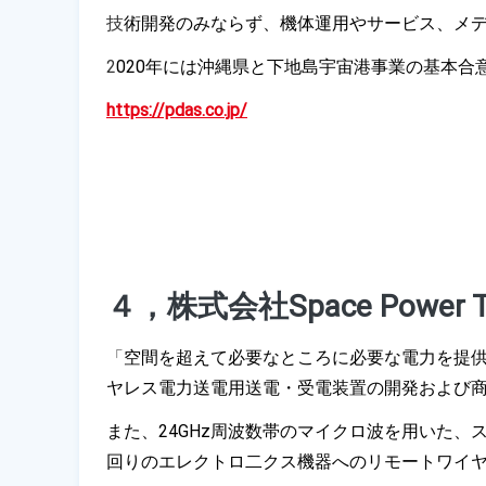
技
術開発のみならず、機体運用やサービス、メ
2
020年には沖縄県と下地島宇宙港事業の基本
https://pdas.co.jp/
４，株式会社Space Power Te
「
空間を超えて必要なところに必要な電力を提
ヤレス電力送電用送電・受電装置の開発および
また、24GHz周波数帯のマイクロ波を用いた、
回りのエレクトロ二クス機器へのリモートワイ