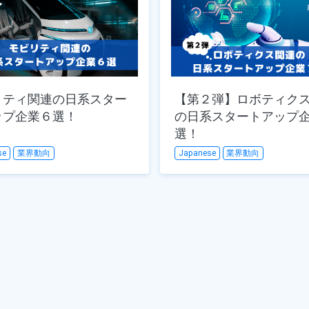
リティ関連の日系スター
【第２弾】ロボティク
ップ企業６選！
の日系スタートアップ
選！
se
業界動向
Japanese
業界動向