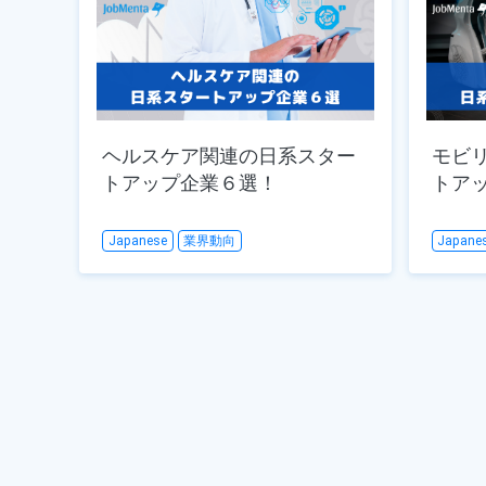
ヘルスケア関連の日系スター
モビ
トアップ企業６選！
トア
Japanese
業界動向
Japane