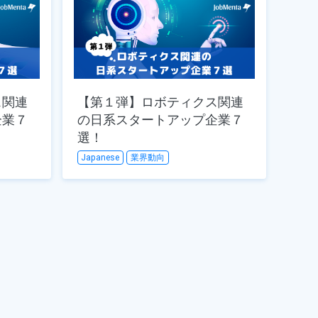
ス関連
【第１弾】ロボティクス関連
企業７
の日系スタートアップ企業７
選！
Japanese
業界動向