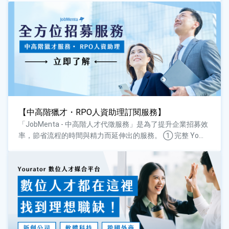
【中高階獵才・RPO人資助理訂閱服務】
「JobMenta - 中高階人才代徵服務」是為了提升企業招募效
率，節省流程的時間與精力而延伸出的服務。 ① 完整 Yo...