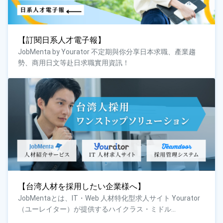
【訂閱日系人才電子報】
JobMenta by Yourator 不定期與你分享日本求職、產業趨
勢、商用日文等赴日求職實用資訊！
【台湾人材を採用したい企業様へ】
JobMentaとは、IT・Web 人材特化型求人サイト Yourator
（ユーレイター）が提供するハイクラス・ミドル...