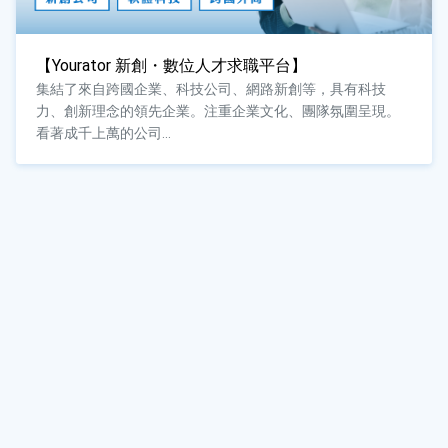
【Yourator 新創・數位人才求職平台】
集結了來自跨國企業、科技公司、網路新創等，具有科技
力、創新理念的領先企業。注重企業文化、團隊氛圍呈現。
看著成千上萬的公司...