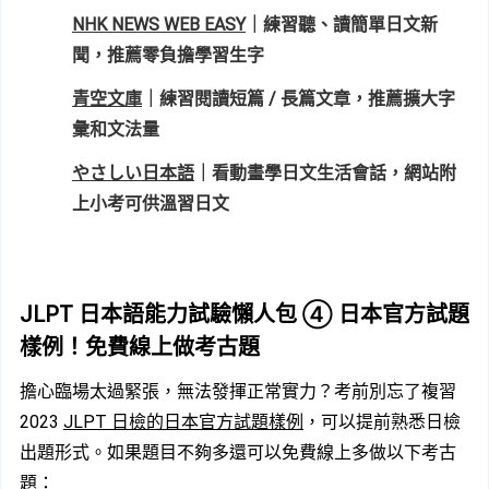
NHK NEWS WEB EASY
｜練習聽、讀簡單日文新
聞，推薦零負擔學習生字
青空文庫
｜練習閱讀短篇 / 長篇文章，推薦擴大字
彙和文法量
やさしい日本語
｜看動畫學日文生活會話，網站附
上小考可供溫習日文
JLPT 日本語能力試驗懶人包 ④ 日本官方試題
樣例！免費線上做考古題
擔心臨場太過緊張，無法發揮正常實力？考前別忘了複習 
2023 
JLPT 日檢的日本官方試題樣例
，可以提前熟悉日檢
出題形式。如果題目不夠多還可以免費線上多做以下考古
題：