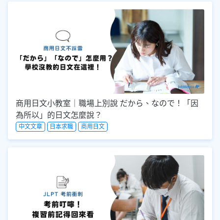
商用日文小教室｜職場上別說 だから、なので！「因
為所以」的日文怎麼說？
中文文章
日本求職
商用日文