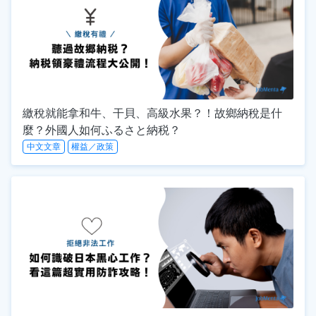
繳稅就能拿和牛、干貝、高級水果？！故鄉納稅是什
麼？外國人如何ふるさと納税？
中文文章
權益／政策