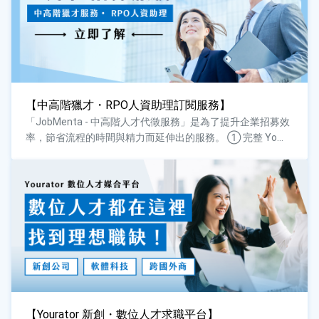
【中高階獵才・RPO人資助理訂閱服務】
「JobMenta - 中高階人才代徵服務」是為了提升企業招募效
率，節省流程的時間與精力而延伸出的服務。 ① 完整 Yo...
【Yourator 新創・數位人才求職平台】