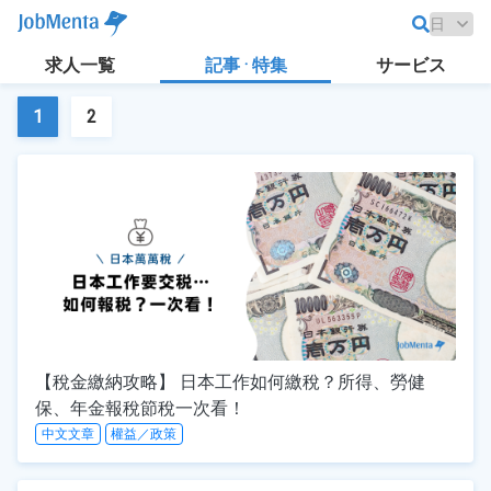
求人一覧
記事 · 特集
サービス
1
2
【稅金繳納攻略】 日本工作如何繳稅？所得、勞健
保、年金報稅節稅一次看！
中文文章
權益／政策