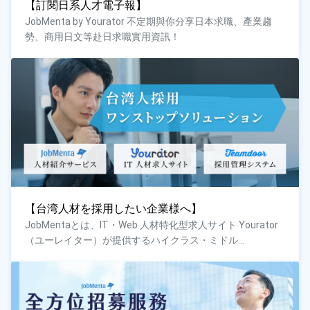
【訂閱日系人才電子報】
JobMenta by Yourator 不定期與你分享日本求職、產業趨
勢、商用日文等赴日求職實用資訊！
【台湾人材を採用したい企業様へ】
JobMentaとは、IT・Web 人材特化型求人サイト Yourator
（ユーレイター）が提供するハイクラス・ミドル...