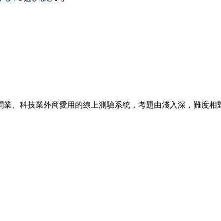
顧問業、科技業外商愛用的線上測驗系統，考題由淺入深，難度相對 