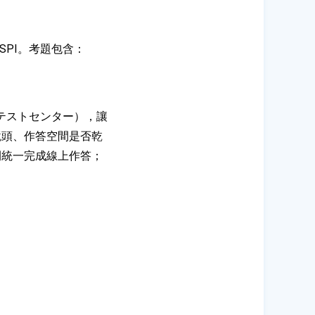
SPI。考題包含：
（テストセンター），讓
鏡頭、作答空間是否乾
間統一完成線上作答；