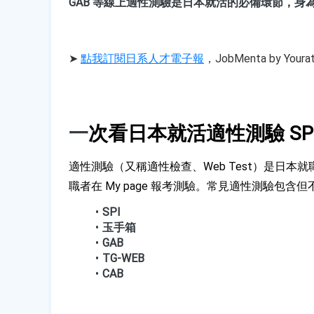
GAB 等線上適性測驗是日本就活的必備環節，
➤ 
點我訂閱日系人才電子報
，JobMenta by 
一
次看日本就活適性測驗 SP
適性測驗（又稱
適性檢查、
Web Test）是日本
職者在 My page 報考測驗。常見適性測驗包含
SPI
玉手箱
GAB
TG-WEB
CAB