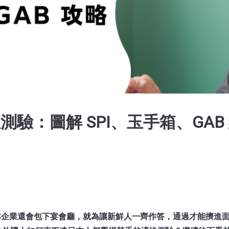
驗：圖解 SPI、玉手箱、GAB
企業還會包下宴會廳，就為讓新鮮人一齊作答，通過才能擠進面試