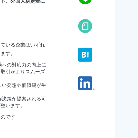
ット、外国人材定着に
している企業はいずれ
います。
場への対応力の向上に
際取引がよりスムーズ
しい発想や価値観が生
解決策が提案される可
が整います。
るのです。