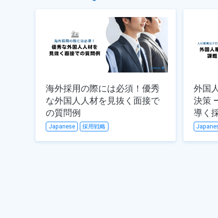
海外採用の際には必須！優秀
外国
な外国人人材を見抜く面接で
決策 ーグローバル化を成功に
の質問例
導く
Japanese
採用戦略
Japane