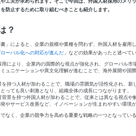
点や工夫が求められます。そこで今回は、外国人材採用のメリ
出を防止するために取り組むべきことも紹介します。
は？
価書」によると、企業の規模や業種を問わず、外国人材を雇用
グローバル化への対応が進んだ
」などの効果があったと述べて
の採用により、企業内の国際的な視点が強化され、グローバル市
コミュニケーションや異文化理解が進むことで、海外展開や国
背景を持つ人材が加わることで、職場の雰囲気が活性化され、新
にとっても良い刺激となり、組織全体の成長につながります。
育背景を持つ外国人材が加わることで、従来とは異なる視点や
開発やサービス改善など、イノベーションが生まれやすい環境
けでなく、企業の競争力を高める重要な戦略の一つとなってい